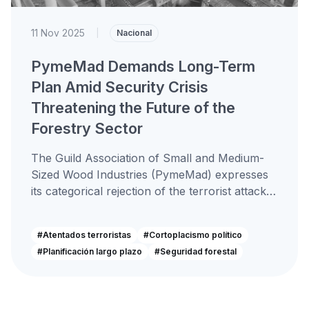
11 Nov 2025
|
Nacional
PymeMad Demands Long-Term
Plan Amid Security Crisis
Threatening the Future of the
Forestry Sector
The Guild Association of Small and Medium-
Sized Wood Industries (PymeMad) expresses
its categorical rejection of the terrorist attack
that occurred yesterday in Cunco, which
destroyed...
#Atentados terroristas
#Cortoplacismo político
#Planificación largo plazo
#Seguridad forestal