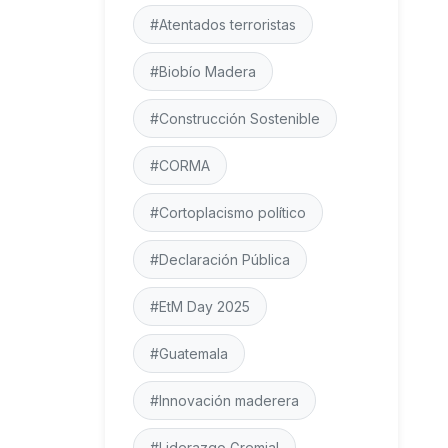
#Atentados terroristas
#Biobío Madera
#Construcción Sostenible
#CORMA
#Cortoplacismo político
#Declaración Pública
#EtM Day 2025
#Guatemala
#Innovación maderera
#Liderazgo Gremial