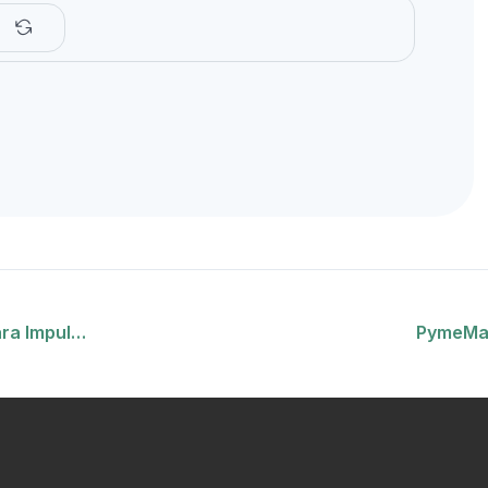
ra Impul…
PymeMad